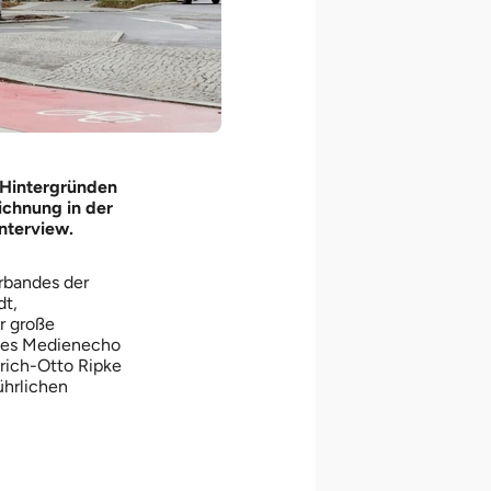
 Hintergründen
ichnung in der
nterview.
rbandes der
dt,
r große
oßes Medienecho
drich-Otto Ripke
ührlichen