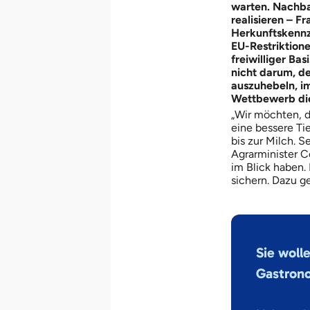
warten. Nachbar
realisieren – F
Herkunftskennze
EU-Restriktione
freiwilliger Ba
nicht darum, d
auszuhebeln, im
Wettbewerb die
„Wir möchten, d
eine bessere Ti
bis zur Milch. S
Agrarminister C
im Blick haben.
sichern. Dazu ge
Sie woll
Gastrono