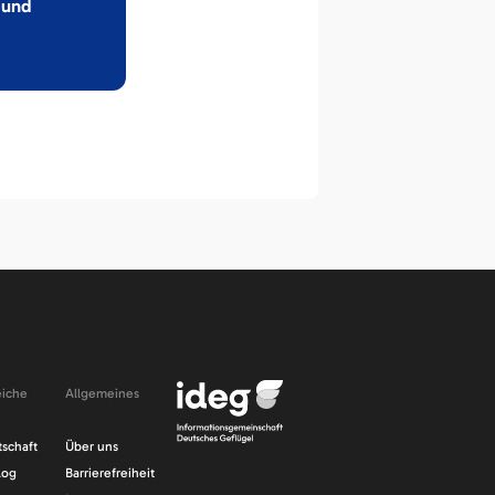
 und
iche
Allgemeines
Navigation
tschaft
Über uns
n
überspringen
log
Barrierefreiheit