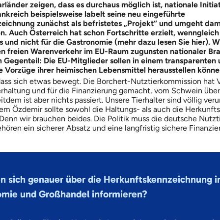
länder zeigen, dass es durchaus möglich ist, nationale Initia
rankreich beispielsweise labelt seine neu eingeführte
ichnung zunächst als befristetes „Projekt“ und umgeht damit
n. Auch Österreich hat schon Fortschritte erzielt, wenngleich
sis und nicht für die Gastronomie (mehr dazu lesen Sie hier). W
en freien Warenverkehr im EU-Raum zugunsten nationaler Br
 Gegenteil: Die EU-Mitglieder sollen in einem transparenten 
 Vorzüge ihrer heimischen Lebensmittel herausstellen könne
ass sich etwas bewegt. Die Borchert-Nutztierkommission hat V
erhaltung und für die Finanzierung gemacht, vom Schwein über
eitdem ist aber nichts passiert. Unsere Tierhalter sind völlig veru
em Özdemir sollte sowohl die Haltungs- als auch die Herkunf
 Denn wir brauchen beides. Die Politik muss die deutsche Nutzt
hören ein sicherer Absatz und eine langfristig sichere Finanzie
en sich genauer über die Herkunftskennzeichnung i
mie und Großhandel informieren?