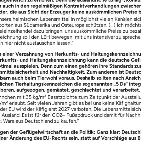
ch auch in den regelmäßigen Kontraktverhandlungen zwische
er, die aus Sicht der Erzeuger keine auskömmlichen Preise b
sere heimischen Lebensmittel in möglichst vielen Kanälen sic
mporten aus Südamerika und Osteuropa schützen. (…) Ich möcht
leinzelhandel dazu bringen, uns auskömmliche Preise zu bezah
ichnung soll den LEH bewegen, mit uns intensiver zu sprechen
n hier nicht austauschen lassen.“
en einer Verzahnung von Herkunfts- und Haltungskennzeichnu
rkunfts- und Haltungskennzeichnung kann die deutsche Gef
timal ausspielen. Denn zum einen gehören ihre Standards zur
smittelsicherheit und Nachhaltigkeit. Zum anderen ist Deuts
barn auch beim Tierwohl voraus. Deshalb sollten nach Ansic
lichen Tierhaltungskennzeichen die sogenannten „5 Ds“ integri
boren, aufgezogen, gemästet, geschlachtet und verarbeitet.
nchen mit 35 kg/m² Besatzdichte zum Zeitpunkt der Ausstallu
m² erlaubt. Seit vielen Jahren gibt es bei uns keine Käfighaltu
der EU wird der Käfig erst 2027 verboten. Die Lebensmittelsiche
m Ausland. Es ist für den CO2– Fußabdruck und damit für Nachha
, Ware aus Deutschland zu kaufen.“
en der Geflügelwirtschaft an die Politik: Ganz klar: Deutschl
einer Änderung des EU-Rechts sein, statt auf Vorschläge aus B