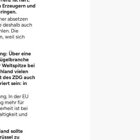
n Erzeugern und
ringen.
her absetzen
e deshalb auch
len. Die
, weil sich
ng: Über eine
lügelbranche
 Weltspitze bei
chland vielen
ht des ZDG auch
ert sein: in
ng. In der EU
ng mehr für
rheit ist bei
ltigkeit und
and sollte
rüssel zu