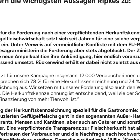
ern die wichtigsten Aussagen Ripkes zu:
für die Forderung nach einer verpflichtenden Herkunftskenn
elfleischwirtschaft setzt sich seit Jahren für eine solche ver
ein. Unter Verweis auf vermeintliche Konflikte mit dem EU-R
sagrarministerin die Forderung aber stets abgeblockt. Der 
ie neue Ampelkoalition ihre Ankündigung, hier endlich vora
send umsetzt. Rückenwind erhält er dabei nicht zuletzt aus 
etzt für unsere Kampagne insgesamt 12.000 Verbraucherinnen 
sprechen sich 78 % für eine Herkunftskennzeichnung und 74 % 
chnung aus. Wir setzen mit unserer Forderung also auch den 
 Die Herkunftskennzeichnung ist entscheidend, weil sie der Sc
Finanzierung von mehr Tierwohl ist.“
g der Herkunftskennzeichnung speziell für die Gastronomie: 
duzierten Geflügelfleischs geht in den sogenannten Außer-Ha
urants, Mensen und Kantinen, aber auch an Caterer und sonst
. Eine verpflichtende Transparenz zur Fleischherkunft hat 
 Vertrauen der Verbraucher und die Nachfrage nach hochwer
gelfleisch zu erhöhen. Denn die ausländische (Billig-)Konkurr