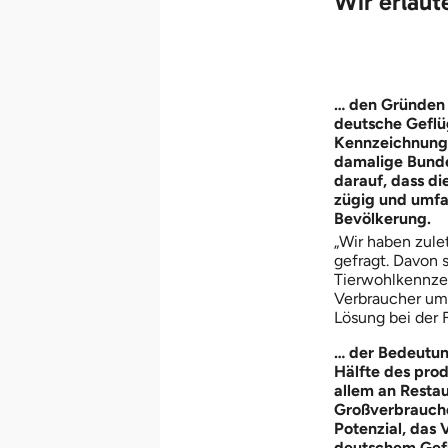
Wir erläut
… den Gründen 
deutsche Geflüg
Kennzeichnung 
damalige Bunde
darauf, dass d
zügig und umfas
Bevölkerung.
„Wir haben zul
gefragt. Davon 
Tierwohlkennzei
Verbraucher um.
Lösung bei der 
… der Bedeutun
Hälfte des pro
allem an Resta
Großverbraucher
Potenzial, das
deutschem Geflü