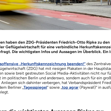
n haben den ZDG-Präsidenten Friedrich-Otto Ripke zu den
er Geflügelwirtschaft für eine verbindliche Herkunftskennze
ragt. Die wichtigsten Infos und Aussagen im Überblick. Ein I
soffensive „Herkunftskennzeichnung beenden!“
des Zentralve
gelwirtschaft (ZDG) hat mit riesigen Plakaten in der Hauptsta
n sowie breit gestreuten Social Media-Aktivitäten nicht nur fü
im politischen Berlin und anderswo, sondern auch für ein gr
 Anliegen sich dahinter verbergen, hat Verbandspräsident Frie
em Berliner „
Tagesspiegel
“ sowie „
top agrar
(Paywall)“ in ausf
legt.