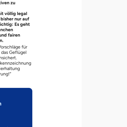
tiven zu
 völlig legal
 bisher nur auf
ichtig: Es geht
anchen
und fairen
n.
orschläge für
 das Geflügel
nsichert.
tskennzeichnung
ierhaltung
rung!“
n