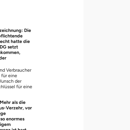
zeichnung: Die
pflichtende
echt hatte die
ZDG setzt
nzukommen,
der
und Verbraucher
für eine
Wunsch der
hlüssel für eine
Mehr als die
us-Verzehr, vor
ige
also enormes
tigem
enz ist hart.