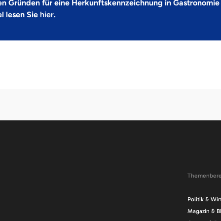
en Gründen für eine Herkunftskennzeichnung in Gastronomie
l lesen Sie
hier
.
Themenbere
Navigation
Politik & Wir
überspringe
Magazin & B