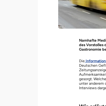
Namhafte Medie
des Vorstoßes d
Gastronomie bef
Die
Information
Deutschen Geflü
Zeitungsanzeige
Aufmerksamkeit 
gesorgt. Welche
unter anderem d
Interviews darge