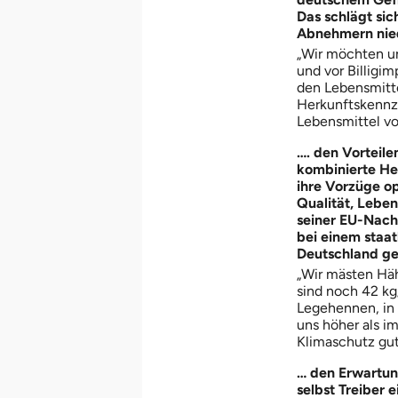
Das schlägt si
Abnehmern nied
„Wir möchten un
und vor Billigi
den Lebensmitte
Herkunftskennze
Lebensmittel vo
…. den Vorteil
kombinierte He
ihre Vorzüge op
Qualität, Leben
seiner EU-Nach
bei einem staat
Deutschland ge
„Wir mästen Häh
sind noch 42 kg/
Legehennen, in 
uns höher als i
Klimaschutz gut
… den Erwartung
selbst Treiber 