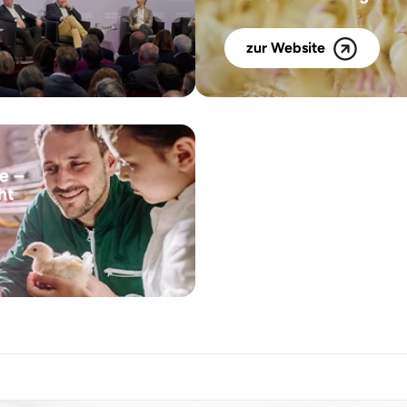
zur Website
le –
ht