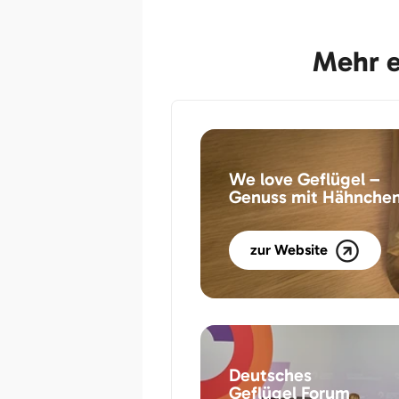
Mehr e
We love Geflügel –
Genuss mit Hähnchen
zur Website
Deutsches
Geflügel Forum