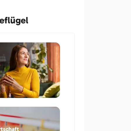
eflügel
tschaft