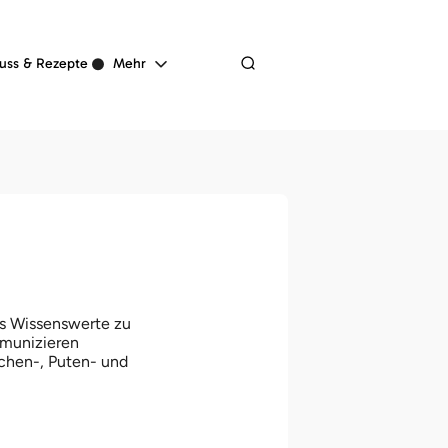
Navigation
uss & Rezepte
Mehr
überspringen
les Wissenswerte zu
mmunizieren
chen-, Puten- und