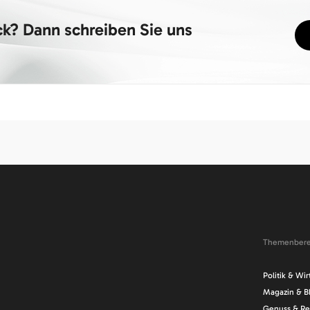
k? Dann schreiben Sie uns
Themenbere
Navigation
Politik & Wir
überspringe
Magazin & B
Genuss & Re