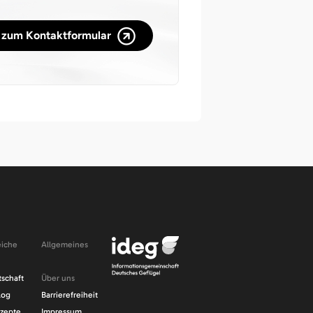
zum Kontaktformular
iche
Allgemeines
Navigation
tschaft
Über uns
n
überspringen
log
Barrierefreiheit
zepte
Impressum