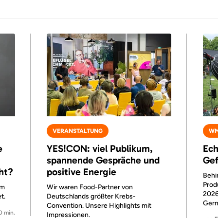
VERANSTALTUNG
WM
e
YES!CON: viel Publikum,
Ech
spannende Gespräche und
Gef
ht?
positive Energie
Behi
Prod
um
Wir waren Food-Partner von
2026
t.
Deutschlands größter Krebs-
Germ
Convention. Unsere Highlights mit
0 min.
Impressionen.