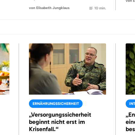
von E
von Elisabeth Jungklaus
10 min.
ERNÄHRUNGSSICHERHEIT
IN
„Versorgungssicherheit
„En
beginnt nicht erst im
ein
Krisenfall.“
bes