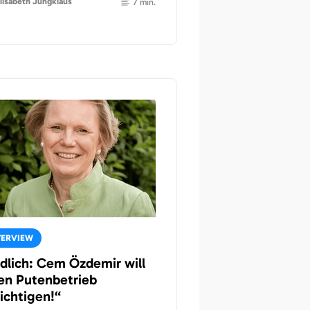
lisabeth Jungklaus
7 min.
TERVIEW
dlich: Cem Özdemir will
en Putenbetrieb
ichtigen!“