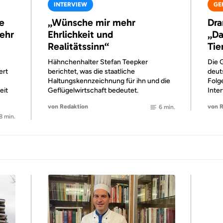
INTERVIEW
GE
e
„Wünsche mir mehr
Dra
mehr
Ehrlichkeit und
„Da
Realitätssinn“
Tie
Hähnchenhalter Stefan Teepker
Die G
ert
berichtet, was die staatliche
deut
Haltungskennzeichnung für ihn und die
Folge
eit
Geflügelwirtschaft bedeutet.
Inter
von Redaktion
von 
6 min.
8 min.