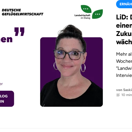
ERNÄH
LiD: 
eine
Zuku
wäch
Mehr a
Wochen
“Landwi
Intervi
von Saski
10 min