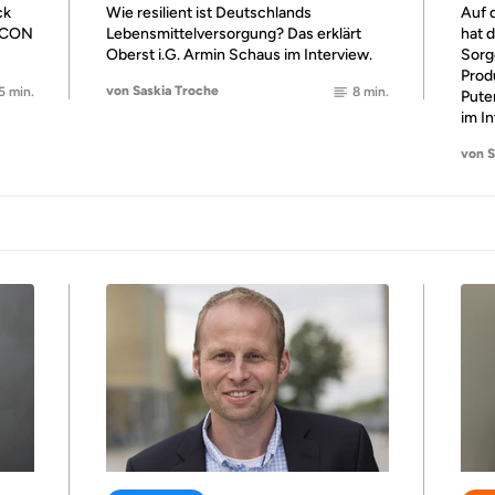
ck
Wie resilient ist Deutschlands
Auf 
S!CON
Lebensmittelversorgung? Das erklärt
hat 
Oberst i.G. Armin Schaus im Interview.
Sorg
Prod
von Saskia Troche
5 min.
8 min.
Pute
im I
von S