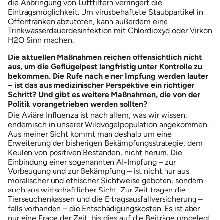
die Anbringung von Luftfiltern verringert die
Eintragsmöglichkeit. Um virusbehaftete Staubpartikel in
Offentränken abzutöten, kann außerdem eine
Trinkwasserdauerdesinfektion mit Chlordioxyd oder Virkon
H2O Sinn machen.
Die aktuellen Maßnahmen reichen offensichtlich nicht
aus, um die Geflügelpest langfristig unter Kontrolle zu
bekommen. Die Rufe nach einer Impfung werden lauter
– ist das aus medizinischer Perspektive ein richtiger
Schritt? Und gibt es weitere Maßnahmen, die von der
Politik vorangetrieben werden sollten?
Die Aviäre Influenza ist nach allem, was wir wissen,
endemisch in unserer Wildvogelpopulation angekommen.
Aus meiner Sicht kommt man deshalb um eine
Erweiterung der bisherigen Bekämpfungsstrategie, dem
Keulen von positiven Beständen, nicht herum. Die
Einbindung einer sogenannten AI-Impfung – zur
Vorbeugung und zur Bekämpfung – ist nicht nur aus
moralischer und ethischer Sichtweise geboten, sondern
auch aus wirtschaftlicher Sicht. Zur Zeit tragen die
Tierseuchenkassen und die Ertragsausfallversicherung –
falls vorhanden – die Entschädigungskosten. Es ist aber
nur eine Frage der Zeit, bis dies auf die Beiträge umgelegt