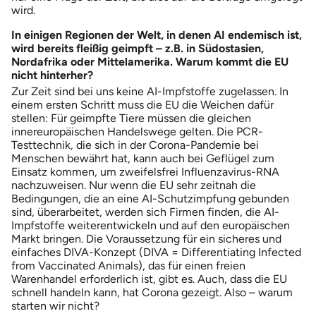
wird.
In einigen Regionen der Welt, in denen AI endemisch ist,
wird bereits fleißig geimpft – z.B. in Südostasien,
Nordafrika oder Mittelamerika. Warum kommt die EU
nicht hinterher?
Zur Zeit sind bei uns keine AI-Impfstoffe zugelassen. In
einem ersten Schritt muss die EU die Weichen dafür
stellen: Für geimpfte Tiere müssen die gleichen
innereuropäischen Handelswege gelten. Die PCR-
Testtechnik, die sich in der Corona-Pandemie bei
Menschen bewährt hat, kann auch bei Geflügel zum
Einsatz kommen, um zweifelsfrei Influenzavirus-RNA
nachzuweisen. Nur wenn die EU sehr zeitnah die
Bedingungen, die an eine AI-Schutzimpfung gebunden
sind, überarbeitet, werden sich Firmen finden, die AI-
Impfstoffe weiterentwickeln und auf den europäischen
Markt bringen. Die Voraussetzung für ein sicheres und
einfaches DIVA-Konzept (DIVA = Differentiating Infected
from Vaccinated Animals), das für einen freien
Warenhandel erforderlich ist, gibt es. Auch, dass die EU
schnell handeln kann, hat Corona gezeigt. Also – warum
starten wir nicht?