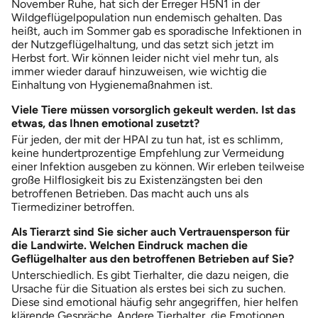
November Ruhe, hat sich der Erreger H5N1 in der
Wildgeflügelpopulation nun endemisch gehalten. Das
heißt, auch im Sommer gab es sporadische Infektionen in
der Nutzgeflügelhaltung, und das setzt sich jetzt im
Herbst fort. Wir können leider nicht viel mehr tun, als
immer wieder darauf hinzuweisen, wie wichtig die
Einhaltung von Hygienemaßnahmen ist.
Viele Tiere müssen vorsorglich gekeult werden. Ist das
etwas, das Ihnen emotional zusetzt?
Für jeden, der mit der HPAI zu tun hat, ist es schlimm,
keine hundertprozentige Empfehlung zur Vermeidung
einer Infektion ausgeben zu können. Wir erleben teilweise
große Hilflosigkeit bis zu Existenzängsten bei den
betroffenen Betrieben. Das macht auch uns als
Tiermediziner betroffen.
Als Tierarzt sind Sie sicher auch Vertrauensperson für
die Landwirte. Welchen Eindruck machen die
Geflügelhalter aus den betroffenen Betrieben auf Sie?
Unterschiedlich. Es gibt Tierhalter, die dazu neigen, die
Ursache für die Situation als erstes bei sich zu suchen.
Diese sind emotional häufig sehr angegriffen, hier helfen
klärende Gespräche. Andere Tierhalter, die Emotionen