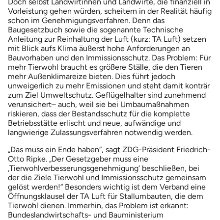
Doch selbst Landwirtinnen und Landwirte, die finanziell in
Vorleistung gehen würden, scheitern in der Realität häufig
schon im Genehmigungsverfahren. Denn das
Baugesetzbuch sowie die sogenannte Technische
Anleitung zur Reinhaltung der Luft (kurz: TA Luft) setzen
mit Blick aufs Klima äußerst hohe Anforderungen an
Bauvorhaben und den Immissionsschutz. Das Problem: Für
mehr Tierwohl braucht es größere Ställe, die den Tieren
mehr Außenklimareize bieten. Dies führt jedoch
unweigerlich zu mehr Emissionen und steht damit konträr
zum Ziel Umweltschutz. Geflügelhalter sind zunehmend
verunsichert– auch, weil sie bei Umbaumaßnahmen
riskieren, dass der Bestandsschutz für die komplette
Betriebsstätte erlischt und neue, aufwändige und
langwierige Zulassungsverfahren notwendig werden.
„Das muss ein Ende haben“, sagt ZDG-Präsident Friedrich-
Otto Ripke. „Der Gesetzgeber muss eine
‚Tierwohlverbesserungsgenehmigung‘ beschließen, bei
der die Ziele Tierwohl und Immissionsschutz gemeinsam
gelöst werden!“ Besonders wichtig ist dem Verband eine
Öffnungsklausel der TA Luft für Stallumbauten, die dem
Tierwohl dienen. Immerhin, das Problem ist erkannt:
Bundeslandwirtschafts- und Bauministerium