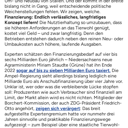
Um- und Neubau von Ställen. Und der kommt in der Breite
bislang nicht in Gang, weil entscheidende politische
Weichenstellungen fehlen. Wir zeigen, welche.
Finanzierung: Endlich verlässliches, langfristiges
Konzept liefern!
Die Nutztierhaltung so umzubauen, dass
sie höheren Anforderungen an das Tierwohl genügt,
kostet viel Geld – und zwar langfristig. Denn den
Betrieben entstehen dadurch neben den reinen Neu- oder
Umbaukosten auch höhere, laufende Ausgaben.
Experten schätzen den Finanzierungsbedarf auf vier bis
sechs Milliarden Euro jährlich – Niedersachsens neue
Agrarministerin Miriam Staudte (Grüne) hat ihn Ende
2022
sogar auf bis zu sieben Milliarden Euro taxiert.
Die
Ampel-Regierung sieht allerdings bislang lediglich eine
Milliarde Euro als Anschubfinanzierung über vier Jahre vor.
Unklar ist, wer oder was die verbleibende Lücke stopfen
soll: Produzenten wie auch Verbraucher sind finanziell am
Limit, der Markt allein wird es nicht richten. Mitglieder der
Borchert-Kommission, der auch ZDG-Präsident Friedrich-
Otto angehört,
zeigen sich verärgert
: Das breit
aufgestellte Expertengremium hatte vor nunmehr drei
Jahren sinnvolle und praktikable Finanzierungswege
aufgezeigt – zum Beispiel über eine staatliche Tierwohl-