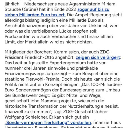
jährlich – Niedersachsens neue Agrarministerin Miriam
Staudte (Grüne) hat ihn Ende 2022
sogar auf bis zu
sieben Milliarden Euro taxiert.
Die Ampel-Regierung sieht
allerdings bislang lediglich eine Milliarde Euro als
Anschubfinanzierung über vier Jahre vor. Unklar ist, wer
oder was die verbleibende Lücke stopfen soll:
Produzenten wie auch Verbraucher sind finanziell am
Limit, der Markt allein wird es nicht richten.
Mitglieder der Borchert-Kommission, der auch ZDG-
Präsident Friedrich-Otto angehört,
zeigen sich verärgert
:
Das breit aufgestellte Expertengremium hatte vor
nunmehr drei Jahren sinnvolle und praktikable
Finanzierungswege aufgezeigt – zum Beispiel über eine
staatliche Tierwohl-Prämie. Doch bis heute kann sich die
Politik nicht auf ein Konzept einigen. „Das 100-Milliarden-
Euro-Sondervermögen der Bundesregierung zum Umbau
der Bundeswehr zeigt: Es gibt Mittel und Wege,
gesellschaftliche Mammutprojekte, wie auch die
historische Transformation der Nutztierhaltung eines ist,
finanziell zu stemmen“, sagt ZDG-Geschäftsführer
Wolfgang Schleicher. Er kann sich gut ein
„Sondervermögen Tierhaltung“ vorstellen
, finanziert aus
Umsatzsteuer-Einnahmen. „Es braucht nur den politischen