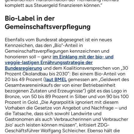
komplett aus Steuergeld finanzieren können.“
Bio-Label in der
Gemeinschaftsverpflegung
Ebenfalls vom Bundesrat abgesegnet ist ein neues
Kennzeichen, das den „Bio“-Anteil in
Gemeinschaftsverpflegungen kennzeichnen und
honorieren soll – ganz
im Einklang mit der bio- und
veggie-lastigen Ernährungsstrategie der
Bundesregierung
und dem Koalitionsversprechen von „30
Prozent Ökolandbau bis 2030″: Bei einem Bio-Anteil von
20 bis 49 Prozent (
laut BMEL
gemessen am „Geldwert des
Gesamtwareneinkaufs der von einer Betriebseinheit
bezogenen Zutaten und Erzeugnisse“) gibt es das Logo in
Bronze, von 50 bis 89 Prozent in Silber und von 90 bis 100
Prozent in Gold. „Die Agrarpolitik ignoriert mit diesem
Vorhaben die Gesetze von Angebot und Nachfrage – und
die Tatsache, dass sich sowohl Landwirte und
Gastronomen als auch Verbraucherinnen und Verbraucher
‚bio‘ auch leisten können müssen“, kritisiert ZDG-
Geschäftsführer Wolfgang Schleicher. Ebenso hält die