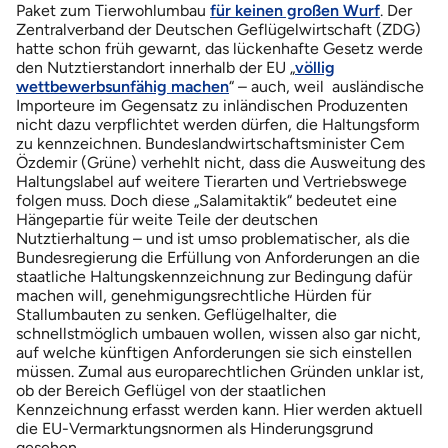
Paket zum Tierwohlumbau
für keinen großen Wurf
. Der
Zentralverband der Deutschen Geflügelwirtschaft (ZDG)
hatte schon früh gewarnt, das lückenhafte Gesetz werde
den Nutztierstandort innerhalb der EU „
völlig
wettbewerbsunfähig machen
“ – auch, weil ausländische
Importeure im Gegensatz zu inländischen Produzenten
nicht dazu verpflichtet werden dürfen, die Haltungsform
zu kennzeichnen. Bundeslandwirtschaftsminister Cem
Özdemir (Grüne) verhehlt nicht, dass die Ausweitung des
Haltungslabel auf weitere Tierarten und Vertriebswege
folgen muss. Doch diese „Salamitaktik“ bedeutet eine
Hängepartie für weite Teile der deutschen
Nutztierhaltung – und ist umso problematischer, als die
Bundesregierung die Erfüllung von Anforderungen an die
staatliche Haltungskennzeichnung zur Bedingung dafür
machen will, genehmigungsrechtliche Hürden für
Stallumbauten zu senken. Geflügelhalter, die
schnellstmöglich umbauen wollen, wissen also gar nicht,
auf welche künftigen Anforderungen sie sich einstellen
müssen. Zumal aus europarechtlichen Gründen unklar ist,
ob der Bereich Geflügel von der staatlichen
Kennzeichnung erfasst werden kann. Hier werden aktuell
die EU-Vermarktungsnormen als Hinderungsgrund
gesehen.