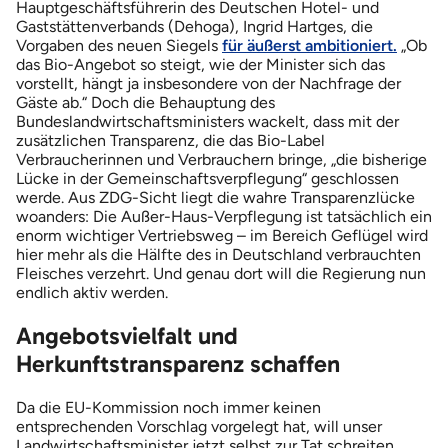
Hauptgeschäftsführerin des Deutschen Hotel- und
Gaststättenverbands (Dehoga), Ingrid Hartges, die
Vorgaben des neuen Siegels
für äußerst ambitioniert.
„Ob
das Bio-Angebot so steigt, wie der Minister sich das
vorstellt, hängt ja insbesondere von der Nachfrage der
Gäste ab.“ Doch die Behauptung des
Bundeslandwirtschaftsministers wackelt, dass mit der
zusätzlichen Transparenz, die das Bio-Label
Verbraucherinnen und Verbrauchern bringe, „die bisherige
Lücke in der Gemeinschaftsverpflegung“ geschlossen
werde. Aus ZDG-Sicht liegt die wahre Transparenzlücke
woanders: Die Außer-Haus-Verpflegung ist tatsächlich ein
enorm wichtiger Vertriebsweg – im Bereich Geflügel wird
hier mehr als die Hälfte des in Deutschland verbrauchten
Fleisches verzehrt. Und genau dort will die Regierung nun
endlich aktiv werden.
Angebotsvielfalt und
Herkunftstransparenz schaffen
Da die EU-Kommission noch immer keinen
entsprechenden Vorschlag vorgelegt hat, will unser
Landwirtschaftsminister jetzt selbst zur Tat schreiten.